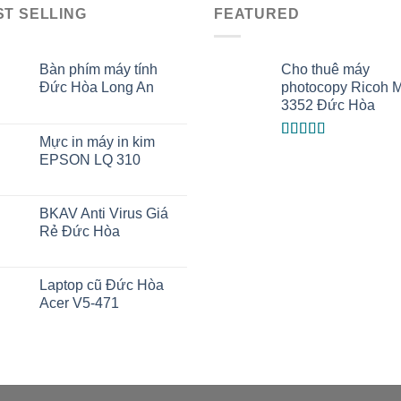
ST SELLING
FEATURED
Bàn phím máy tính
Cho thuê máy
Đức Hòa Long An
photocopy Ricoh 
3352 Đức Hòa
Mực in máy in kim
Được xếp
EPSON LQ 310
hạng
5.00
5
sao
BKAV Anti Virus Giá
Rẻ Đức Hòa
Laptop cũ Đức Hòa
Acer V5-471