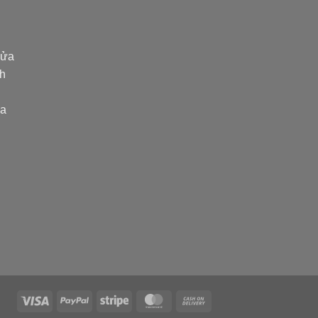
ửa
nh
òa