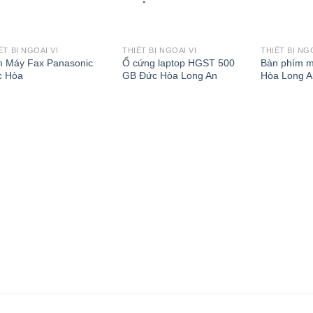
ẾT BỊ NGOẠI VI
THIẾT BỊ NGOẠI VI
THIẾT BỊ NG
Add to
Add to
m Máy Fax Panasonic
Ổ cứng laptop HGST 500
Bàn phím m
Wishlist
Wishlist
c Hòa
GB Đức Hòa Long An
Hòa Long A