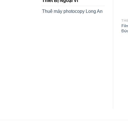
Thiết Bị Ngoại Vi
Thuê máy photocopy Long An
THI
Fil
Đứ