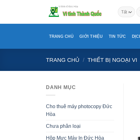
Bỏ
T
qua
ki
nội
dung
TRANG CHỦ
GIỚI THIỆU
TIN TỨC
DỊC
TRANG CHỦ
/
THIẾT BỊ NGOẠI VI
DANH MỤC
Cho thuê máy photocopy Đức
Hòa
Chưa phân loại
Hộp Mực Máy In Đức Hòa