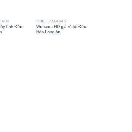
OẠI VI
THIẾT BỊ NGOẠI VI
Add to
Add to
áy tính Đức
Webcam HD giá rẻ tại Đức
Wishlist
Wishlist
W
n
Hòa Long An
THIẾT BỊ NGOẠI VI
Kaspersky Antivirus
Hòa