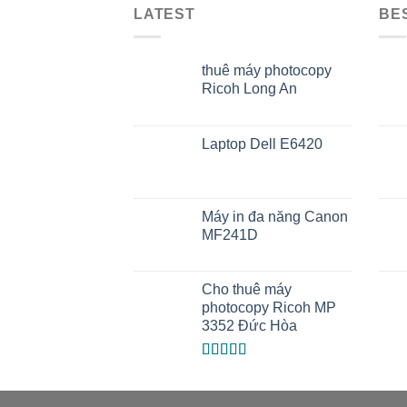
LATEST
BE
thuê máy photocopy
Ricoh Long An
Laptop Dell E6420
Máy in đa năng Canon
MF241D
Cho thuê máy
photocopy Ricoh MP
3352 Đức Hòa
Được xếp
hạng
5.00
5
sao