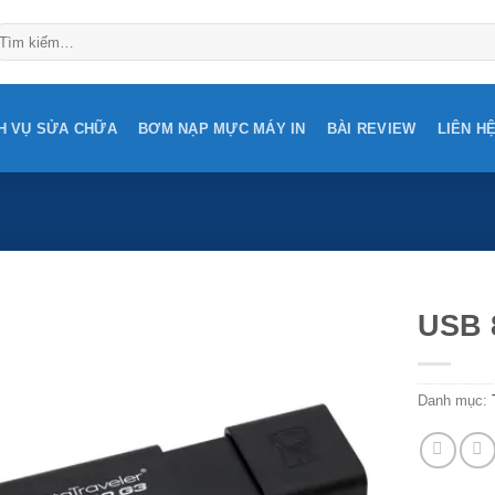
ìm
ếm:
H VỤ SỬA CHỮA
BƠM NẠP MỰC MÁY IN
BÀI REVIEW
LIÊN H
USB 
Add to
Wishlist
Danh mục: