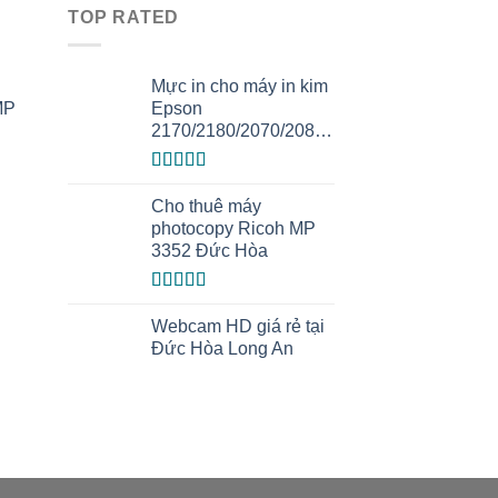
TOP RATED
Mực in cho máy in kim
MP
Epson
2170/2180/2070/2080/2190
Được xếp
hạng
5.00
5
Cho thuê máy
sao
photocopy Ricoh MP
3352 Đức Hòa
Được xếp
hạng
5.00
5
Webcam HD giá rẻ tại
sao
Đức Hòa Long An