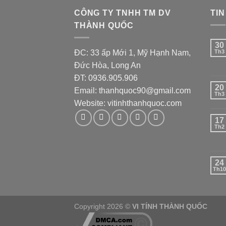
CÔNG TY TNHH TM DV
TIN
THÀNH QUỐC
30
ĐC: 33 ấp Mới 1, Mỹ Hạnh Nam,
Th3
Đức Hòa, Long An
ĐT: 0936.905.906
20
Email: thanhquoc90@gmail.com
Th3
Website:
vitinhthanhquoc.com
17
Th2
24
Th10
Copyright 2026 ©
VI TÍNH THÀNH QUỐC