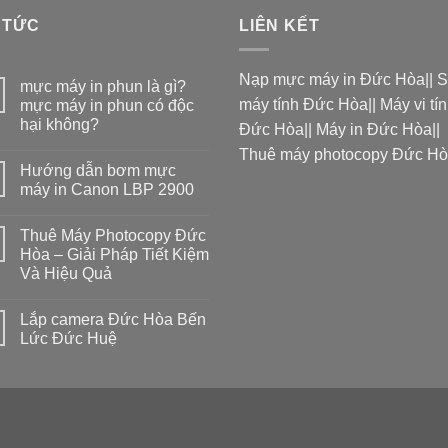
 TỨC
LIÊN KẾT
Nạp mực máy in Đức Hòa
||
S
mực máy in phun là gì?
máy tính Đức Hòa
||
Máy vi tí
mực máy in phun có độc
hại không?
Đức Hòa
||
Máy in Đức Hòa
||
Thuê máy photocopy Đức H
Hướng dẫn bơm mực
máy in Canon LBP 2900
Thuê Máy Photocopy Đức
Hòa – Giải Pháp Tiết Kiệm
Và Hiệu Quả
Lắp camera Đức Hòa Bến
Lức Đức Huệ