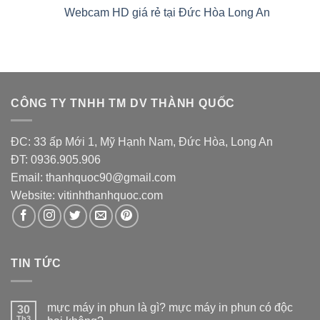
hạng
Webcam HD giá rẻ tại Đức Hòa Long An
5.00
5 sao
CÔNG TY TNHH TM DV THÀNH QUỐC
ĐC: 33 ấp Mới 1, Mỹ Hạnh Nam, Đức Hòa, Long An
ĐT: 0936.905.906
Email: thanhquoc90@gmail.com
Website:
vitinhthanhquoc.com
TIN TỨC
mực máy in phun là gì? mực máy in phun có độc
30
Th3