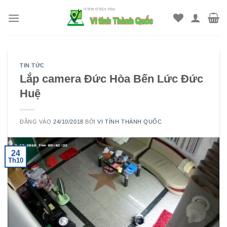
Bỏ
qua
nội
dung
TIN TỨC
Lắp camera Đức Hòa Bến Lức Đức
Huệ
ĐĂNG VÀO
24/10/2018
BỞI
VI TÍNH THÀNH QUỐC
24
Th10