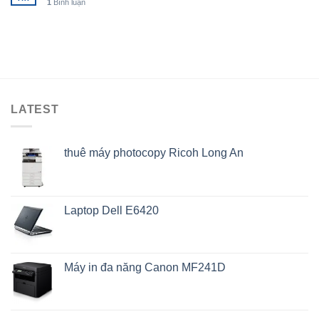
1
Bình luận
LATEST
thuê máy photocopy Ricoh Long An
Laptop Dell E6420
Máy in đa năng Canon MF241D