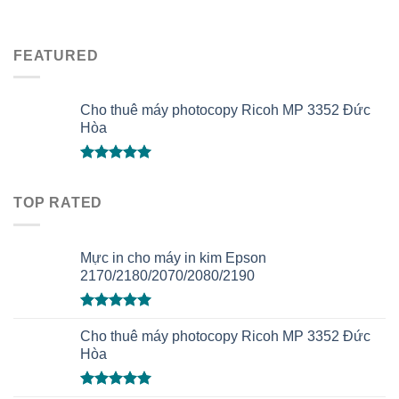
FEATURED
Cho thuê máy photocopy Ricoh MP 3352 Đức
Hòa
Được xếp
hạng
5.00
TOP RATED
5 sao
Mực in cho máy in kim Epson
2170/2180/2070/2080/2190
Được xếp
hạng
Cho thuê máy photocopy Ricoh MP 3352 Đức
5.00
5 sao
Hòa
Được xếp