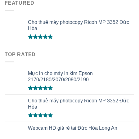
FEATURED
Cho thuê máy photocopy Ricoh MP 3352 Đức
Hòa
Được xếp
hạng
5.00
TOP RATED
5 sao
Mực in cho máy in kim Epson
2170/2180/2070/2080/2190
Được xếp
hạng
Cho thuê máy photocopy Ricoh MP 3352 Đức
5.00
5 sao
Hòa
Được xếp
hạng
Webcam HD giá rẻ tại Đức Hòa Long An
5.00
5 sao