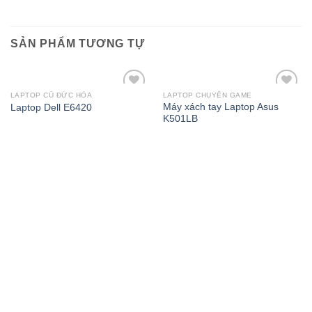
SẢN PHẨM TƯƠNG TỰ
LAPTOP CŨ ĐỨC HÒA
LAPTOP CHUYÊN GAME
Add to
Add to
Máy xách tay Laptop Asus
Laptop Dell E6420
Wishlist
Wishlist
K501LB