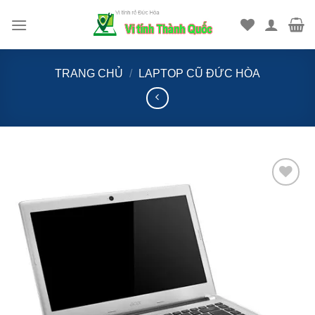
Bỏ
qua
nội
dung
TRANG CHỦ
/
LAPTOP CŨ ĐỨC HÒA
Add to
Wishlist