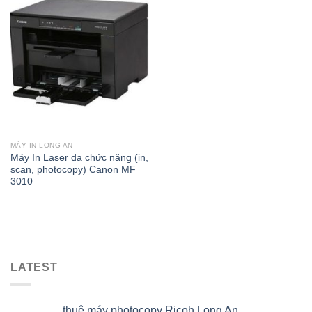
Add to
Wishlist
MÁY IN LONG AN
Máy In Laser đa chức năng (in,
scan, photocopy) Canon MF
3010
LATEST
thuê máy photocopy Ricoh Long An