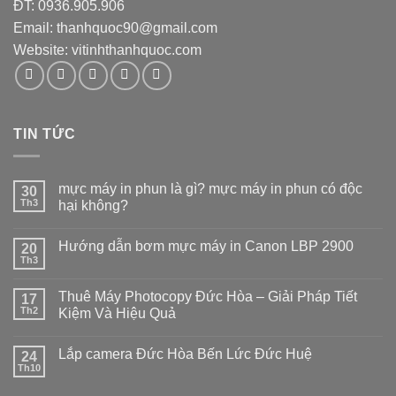
ĐT: 0936.905.906
Email: thanhquoc90@gmail.com
Website:
vitinhthanhquoc.com
TIN TỨC
mực máy in phun là gì? mực máy in phun có độc
30
Th3
hại không?
Hướng dẫn bơm mực máy in Canon LBP 2900
20
Th3
Thuê Máy Photocopy Đức Hòa – Giải Pháp Tiết
17
Th2
Kiệm Và Hiệu Quả
Lắp camera Đức Hòa Bến Lức Đức Huệ
24
Th10