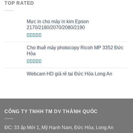
sao
TOP RATED
Mực in cho máy in kim Epson
2170/2180/2070/2080/2190
Được xếp
hạng
5.00
5
Cho thuê máy photocopy Ricoh MP 3352 Đức
sao
Hòa
Được xếp
hạng
5.00
5
Webcam HD giá rẻ tại Đức Hòa Long An
sao
CÔNG TY TNHH TM DV THÀNH QUỐC
ĐC: 33 ấp Mới 1, Mỹ Hạnh Nam, Đức Hòa, Long An