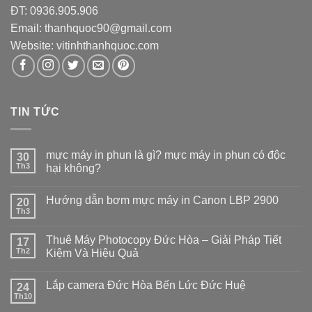
ĐT: 0936.905.906
Email: thanhquoc90@gmail.com
Website:
vitinhthanhquoc.com
TIN TỨC
mực máy in phun là gì? mực máy in phun có độc
30
Th3
hại không?
Hướng dẫn bơm mực máy in Canon LBP 2900
20
Th3
Thuê Máy Photocopy Đức Hòa – Giải Pháp Tiết
17
Th2
Kiệm Và Hiệu Quả
Lắp camera Đức Hòa Bến Lức Đức Huệ
24
Th10