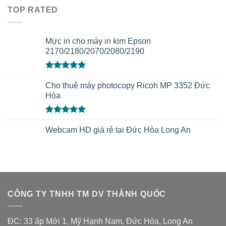
hạng
5.00
TOP RATED
5 sao
Mực in cho máy in kim Epson
2170/2180/2070/2080/2190
Được xếp
hạng
Cho thuê máy photocopy Ricoh MP 3352 Đức
5.00
5 sao
Hòa
Được xếp
hạng
Webcam HD giá rẻ tại Đức Hòa Long An
5.00
5 sao
CÔNG TY TNHH TM DV THÀNH QUỐC
ĐC: 33 ấp Mới 1, Mỹ Hạnh Nam, Đức Hòa, Long An