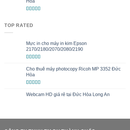
Hòa
Được xếp
hạng
5.00
5
sao
TOP RATED
Mực in cho máy in kim Epson
2170/2180/2070/2080/2190
Được xếp
hạng
5.00
5
Cho thuê máy photocopy Ricoh MP 3352 Đức
sao
Hòa
Được xếp
hạng
5.00
5
Webcam HD giá rẻ tại Đức Hòa Long An
sao