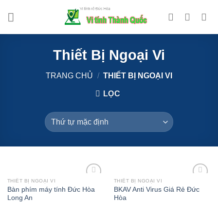
Bỏ
qua
nội
dung
Thiết Bị Ngoại Vi
TRANG CHỦ
/
THIẾT BỊ NGOẠI VI
LỌC
THIẾT BỊ NGOẠI VI
THIẾT BỊ NGOẠI VI
Add to
Add to
Bàn phím máy tính Đức Hòa
BKAV Anti Virus Giá Rẻ Đức
Wishlist
Wishlist
Long An
Hòa