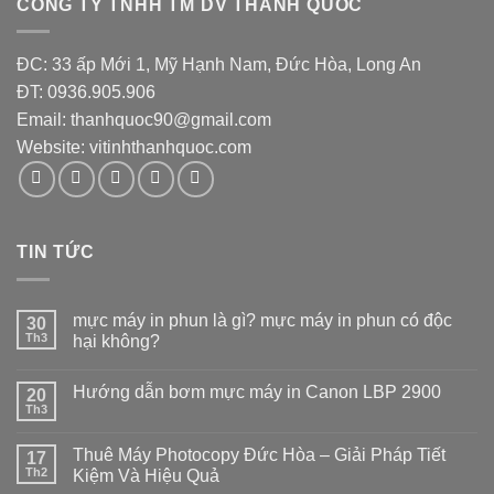
CÔNG TY TNHH TM DV THÀNH QUỐC
ĐC: 33 ấp Mới 1, Mỹ Hạnh Nam, Đức Hòa, Long An
ĐT: 0936.905.906
Email: thanhquoc90@gmail.com
Website:
vitinhthanhquoc.com
TIN TỨC
mực máy in phun là gì? mực máy in phun có độc
30
Th3
hại không?
Hướng dẫn bơm mực máy in Canon LBP 2900
20
Th3
Thuê Máy Photocopy Đức Hòa – Giải Pháp Tiết
17
Th2
Kiệm Và Hiệu Quả