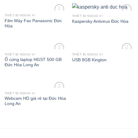
THIẾT BỊ NGOẠI VI
THIẾT BỊ NGOẠI VI
Add to
Add to
Film Máy Fax Panasonic Đức
Kaspersky Antivirus Đức Hòa
Wishlist
Wishlist
Hòa
THIẾT BỊ NGOẠI VI
THIẾT BỊ NGOẠI VI
Add to
Add to
Ổ cứng laptop HGST 500 GB
USB 8GB Kington
Wishlist
Wishlist
Đức Hòa Long An
THIẾT BỊ NGOẠI VI
Add to
Webcam HD giá rẻ tại Đức Hòa
Wishlist
Long An