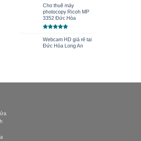
Được xếp
hạng
Cho thuê máy
5.00
5 sao
photocopy Ricoh MP
3352 Đức Hòa
Được xếp
hạng
Webcam HD giá rẻ tại
5.00
5 sao
Đức Hòa Long An
ửa
nh
òa