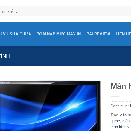
ìm
ếm:
H VỤ SỬA CHỮA
BƠM NẠP MỰC MÁY IN
BÀI REVIEW
LIÊN H
TÍNH
Màn 
Add to
Wishlist
Danh mục:
Thẻ:
Màn h
game
,
màn 
màn hình vi