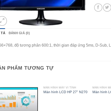
 TẢ
ĐÁNH GIÁ (0)
66×768, độ tương phản 600:1, thời gian đáp ứng 5ms, D-Sub,
ẢN PHẨM TƯƠNG TỰ
MÀN HÌNH MÁY VI TÍNH
MÀN HÌNH MÁ
Add to
Add to
Màn hình LCD HP 27” N270
Màn hình L
Wishlist
Wishlist