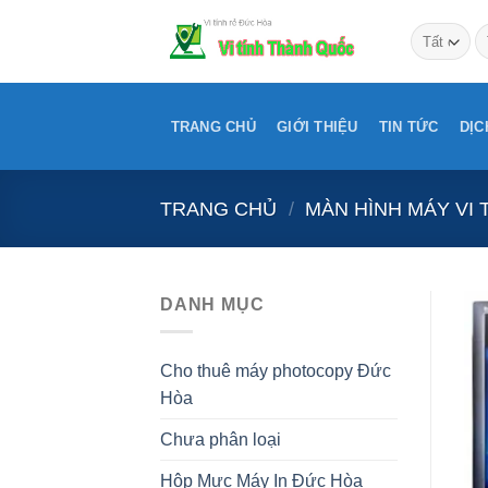
Bỏ
T
qua
ki
nội
dung
TRANG CHỦ
GIỚI THIỆU
TIN TỨC
DỊC
TRANG CHỦ
/
MÀN HÌNH MÁY VI 
DANH MỤC
Cho thuê máy photocopy Đức
Hòa
Chưa phân loại
Hộp Mực Máy In Đức Hòa