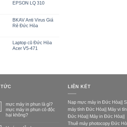
Được xếp
EPSON LQ 310
hạng
5.00
5 sao
BKAV Anti Virus Giá
Rẻ Đức Hòa
Laptop cũ Đức Hòa
Acer V5-471
 TỨC
LIÊN KẾT
Nạp mực máy in Đức Hòa
||
S
mực máy in phun là gì?
máy tính Đức Hòa
||
Máy vi tí
mực máy in phun có độc
hại không?
Đức Hòa
||
Máy in Đức Hòa
||
Thuê máy photocopy Đức H