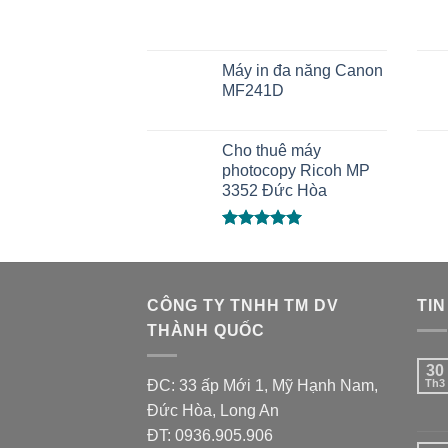
Máy in đa năng Canon
MF241D
Cho thuê máy
photocopy Ricoh MP
3352 Đức Hòa
Được xếp
hạng
5.00
5 sao
CÔNG TY TNHH TM DV
TIN
THÀNH QUỐC
30
ĐC: 33 ấp Mới 1, Mỹ Hạnh Nam,
Th3
Đức Hòa, Long An
ĐT: 0936.905.906