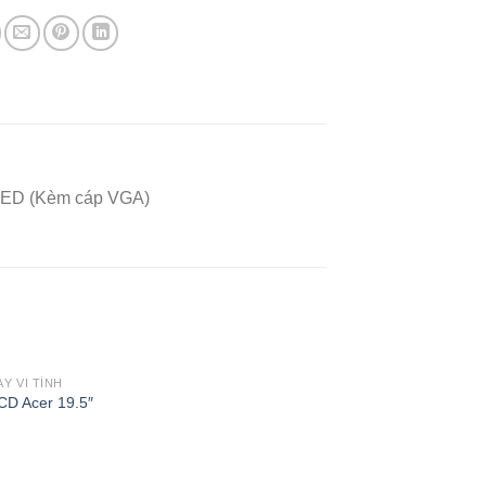
 LED (Kèm cáp VGA)
Y VI TÍNH
Add to
CD Acer 19.5″
Wishlist