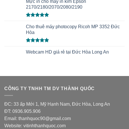
Mực in cho máy in kim Epson
2170/2180/2070/2080/2190
Được xếp
hạng
Cho thuê máy photocopy Ricoh MP 3352 Đức
5.00
5 sao
Hòa
Được xếp
hạng
Webcam HD giá rẻ tại Đức Hòa Long An
5.00
5 sao
CÔNG TY TNHH TM DV THÀNH QUỐC
ĐC: 33 ấp Mới 1, Mỹ Hạnh Nam, Đức Hòa, Long An
ĐT: 0936.905.906
Email: thanhquoc90@gmail.com
Website:
vitinhthanhquoc.com