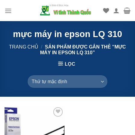
Bỏ
qua
nội
dung
mực máy in epson LQ 310
TRANG CHỦ
/
SẢN PHẨM ĐƯỢC GẮN THẺ “MỰC
MÁY IN EPSON LQ 310”
LỌC
Add to
Wishlist