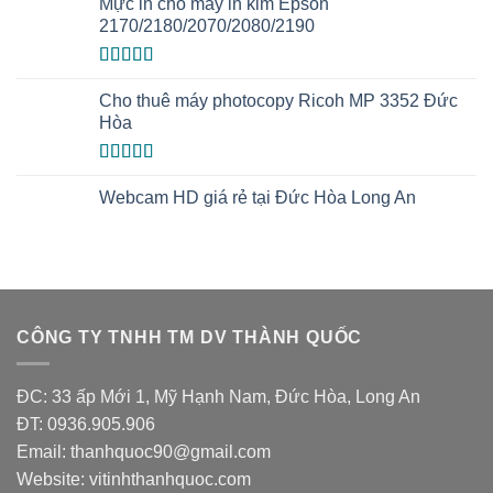
Mực in cho máy in kim Epson
2170/2180/2070/2080/2190
Được xếp
hạng
5.00
5
Cho thuê máy photocopy Ricoh MP 3352 Đức
sao
Hòa
Được xếp
hạng
5.00
5
Webcam HD giá rẻ tại Đức Hòa Long An
sao
CÔNG TY TNHH TM DV THÀNH QUỐC
ĐC: 33 ấp Mới 1, Mỹ Hạnh Nam, Đức Hòa, Long An
ĐT: 0936.905.906
Email: thanhquoc90@gmail.com
Website:
vitinhthanhquoc.com