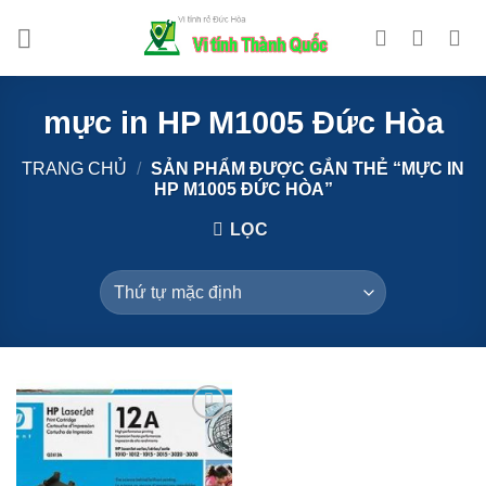
Bỏ
qua
nội
dung
mực in HP M1005 Đức Hòa
TRANG CHỦ
/
SẢN PHẨM ĐƯỢC GẮN THẺ “MỰC IN
HP M1005 ĐỨC HÒA”
LỌC
Add to
Wishlist