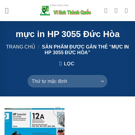
Bỏ
qua
nội
dung
mực in HP 3055 Đức Hòa
TRANG CHỦ
/
SẢN PHẨM ĐƯỢC GẮN THẺ “MỰC IN
HP 3055 ĐỨC HÒA”
LỌC
Add to
Wishlist