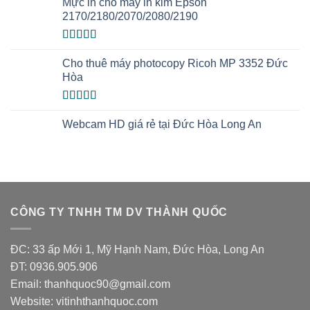
Mực in cho máy in kim Epson
2170/2180/2070/2080/2190
Được xếp
hạng
5.00
5
Cho thuê máy photocopy Ricoh MP 3352 Đức
sao
Hòa
Được xếp
hạng
5.00
5
Webcam HD giá rẻ tại Đức Hòa Long An
sao
CÔNG TY TNHH TM DV THÀNH QUỐC
ĐC: 33 ấp Mới 1, Mỹ Hạnh Nam, Đức Hòa, Long An
ĐT: 0936.905.906
Email: thanhquoc90@gmail.com
Website:
vitinhthanhquoc.com