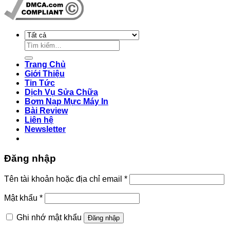
Tìm
kiếm:
Trang Chủ
Giới Thiệu
Tin Tức
Dịch Vụ Sửa Chữa
Bơm Nạp Mực Máy In
Bài Review
Liên hệ
Newsletter
Đăng nhập
Bắt
Tên tài khoản hoặc địa chỉ email
*
buộc
Bắt
Mật khẩu
*
buộc
Ghi nhớ mật khẩu
Đăng nhập