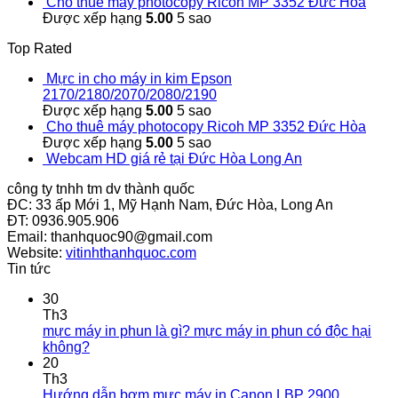
Cho thuê máy photocopy Ricoh MP 3352 Đức Hòa
Được xếp hạng
5.00
5 sao
Top Rated
Mực in cho máy in kim Epson
2170/2180/2070/2080/2190
Được xếp hạng
5.00
5 sao
Cho thuê máy photocopy Ricoh MP 3352 Đức Hòa
Được xếp hạng
5.00
5 sao
Webcam HD giá rẻ tại Đức Hòa Long An
công ty tnhh tm dv thành quốc
ĐC: 33 ấp Mới 1, Mỹ Hạnh Nam, Đức Hòa, Long An
ĐT: 0936.905.906
Email: thanhquoc90@gmail.com
Website:
vitinhthanhquoc.com
Tin tức
30
Th3
mực máy in phun là gì? mực máy in phun có độc hại
không?
20
Th3
Hướng dẫn bơm mực máy in Canon LBP 2900