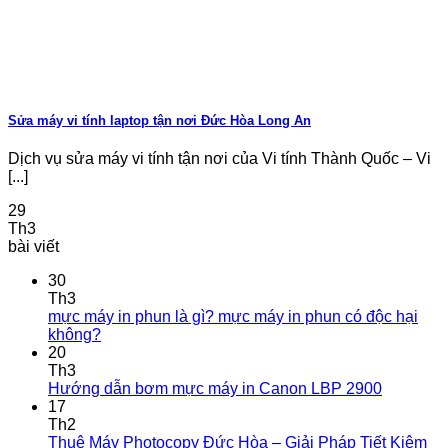
Sửa máy vi tính laptop tận nơi Đức Hòa Long An
Dịch vụ sửa máy vi tính tận nơi của Vi tính Thành Quốc – Vi
[...]
29
Th3
bài viết
30
Th3
mực máy in phun là gì? mực máy in phun có độc hại
không?
20
Th3
Hướng dẫn bơm mực máy in Canon LBP 2900
17
Th2
Thuê Máy Photocopy Đức Hòa – Giải Pháp Tiết Kiệm